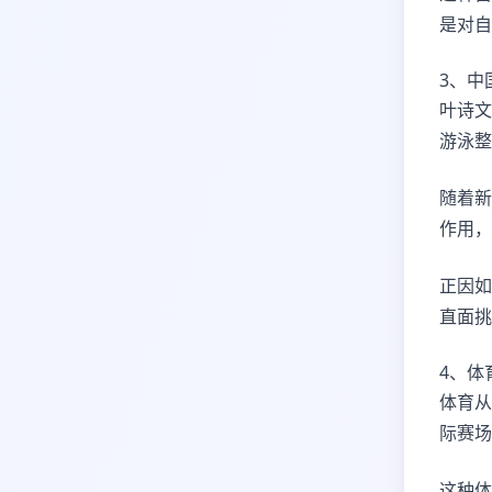
是对自
3、中
叶诗文
游泳整
随着新
作用，
正因如
直面挑
4、体
体育从
际赛场
这种体