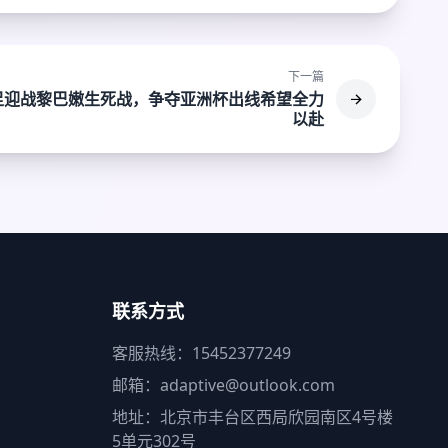
下一篇
足迎战黎巴嫩生死战，争夺亚洲杯出线希望全力
以赴
联系方式
客服热线：15452377249
邮箱：adaptive@outlook.com
地址：北京市丰台区西局欣园南区4号楼
5单元302号