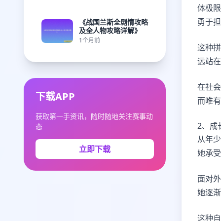
体极限
勇于担
《战国兰斯全剧情攻略
及全人物攻略详解》
1个月前
这种拼
远站在
在社会
下载APP
而唯有
获取第一手资讯，随时随地关注赛事动
2、成
态
从年少
立即下载
她承受
面对外
她逐渐
这种自