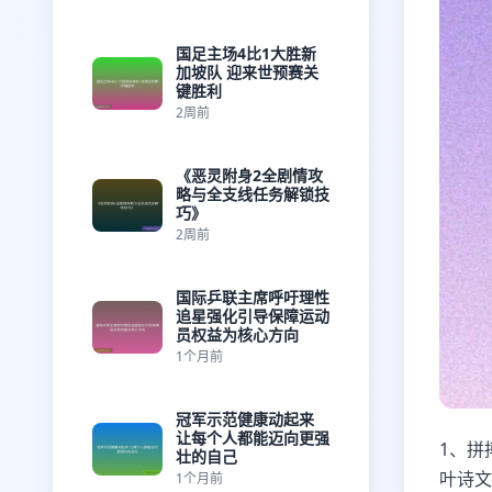
国足主场4比1大胜新
加坡队 迎来世预赛关
键胜利
2周前
《恶灵附身2全剧情攻
略与全支线任务解锁技
巧》
2周前
国际乒联主席呼吁理性
追星强化引导保障运动
员权益为核心方向
1个月前
冠军示范健康动起来
让每个人都能迈向更强
1、拼
壮的自己
叶诗文
1个月前