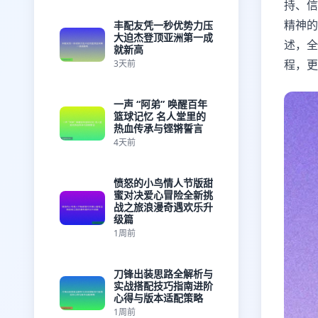
持、信
精神的
丰配友凭一秒优势力压
大迫杰登顶亚洲第一成
述，全
就新高
程，更
3天前
一声 “阿弟” 唤醒百年
篮球记忆 名人堂里的
热血传承与铿锵誓言
4天前
愤怒的小鸟情人节版甜
蜜对决爱心冒险全新挑
战之旅浪漫奇遇欢乐升
级篇
1周前
刀锋出装思路全解析与
实战搭配技巧指南进阶
心得与版本适配策略
1周前